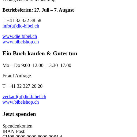
Betriebsferien: 27. Juli – 7. August
T +41 32 322 38 58
info(at)die-bibel.ch
www.die-bibel.ch
www.bibelshop.ch
Ein Buch kaufen & Gutes tun
Mo – Do 9:00–12.00 | 13.30–17.00
Fr auf Anfrage
T + 41 32 327 20 20
verkauf(at)die-bibel.ch
www.bibelshop.ch
Jetzt spenden
Spendenkonten
IBAN Post:
CH98 0900 0000 8000 0064 4