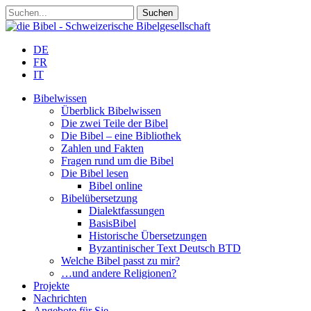
DE
FR
IT
Bibelwissen
Überblick Bibelwissen
Die zwei Teile der Bibel
Die Bibel – eine Bibliothek
Zahlen und Fakten
Fragen rund um die Bibel
Die Bibel lesen
Bibel online
Bibelübersetzung
Dialektfassungen
BasisBibel
Historische Übersetzungen
Byzantinischer Text Deutsch BTD
Welche Bibel passt zu mir?
…und andere Religionen?
Projekte
Nachrichten
Angebote für Sie