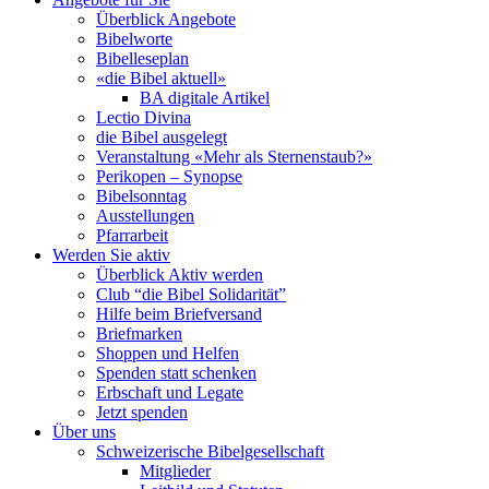
Überblick Angebote
Bibelworte
Bibelleseplan
«die Bibel aktuell»
BA digitale Artikel
Lectio Divina
die Bibel ausgelegt
Veranstaltung «Mehr als Sternenstaub?»
Perikopen – Synopse
Bibelsonntag
Ausstellungen
Pfarrarbeit
Werden Sie aktiv
Überblick Aktiv werden
Club “die Bibel Solidarität”
Hilfe beim Briefversand
Briefmarken
Shoppen und Helfen
Spenden statt schenken
Erbschaft und Legate
Jetzt spenden
Über uns
Schweizerische Bibelgesellschaft
Mitglieder