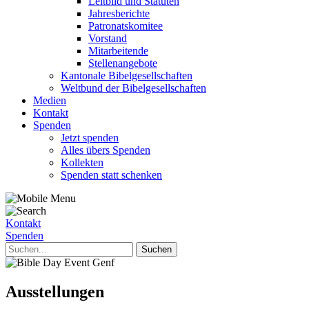
Leitbild und Statuten
Jahresberichte
Patronatskomitee
Vorstand
Mitarbeitende
Stellenangebote
Kantonale Bibelgesellschaften
Weltbund der Bibelgesellschaften
Medien
Kontakt
Spenden
Jetzt spenden
Alles übers Spenden
Kollekten
Spenden statt schenken
Kontakt
Spenden
Ausstellungen