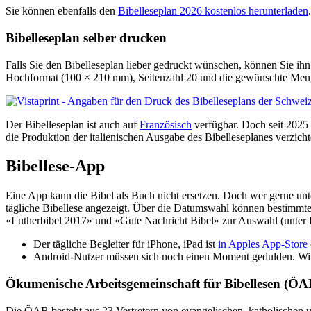
Sie können ebenfalls den
Bibelleseplan 2026 kostenlos herunterladen
Bibelleseplan selber drucken
Falls Sie den Bibelleseplan lieber gedruckt wünschen, können Sie ih
Hochformat (100 × 210 mm), Seitenzahl 20 und die gewünschte Menge
Der Bibelleseplan ist auch auf
Französisch
verfügbar. Doch seit 2025
die Produktion der italienischen Ausgabe des Bibelleseplanes verzicht
Bibellese-App
Eine App kann die Bibel als Buch nicht ersetzen. Doch wer gerne un
tägliche Bibellese angezeigt. Über die Datumswahl können bestimmte 
«Lutherbibel 2017» und «Gute Nachricht Bibel» zur Auswahl (unter 
Der tägliche Begleiter für iPhone, iPad ist
in Apples App-Store e
Android-Nutzer müssen sich noch einen Moment gedulden. Wir pl
Ökumenische Arbeitsgemeinschaft für Bibellesen (ÖA
Die ÖAB besteht aus 23 Vertretern von evangelischen, katholischen u