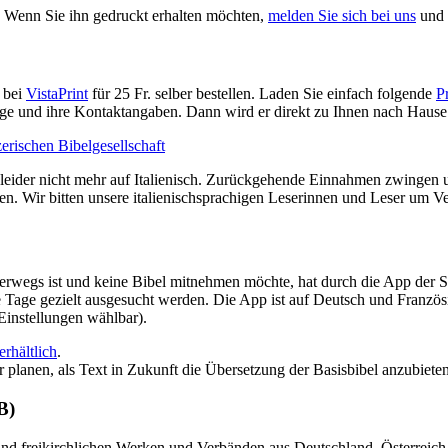
. Wenn Sie ihn gedruckt erhalten möchten,
melden Sie sich bei uns
und 
n bei
VistaPrint
für 25 Fr. selber bestellen. Laden Sie einfach folgende
P
 und ihre Kontaktangaben. Dann wird er direkt zu Ihnen nach Hause 
 leider nicht mehr auf Italienisch. Zurückgehende Einnahmen zwingen
en. Wir bitten unsere italienischsprachigen Leserinnen und Leser um Ve
terwegs ist und keine Bibel mitnehmen möchte, hat durch die App der 
Tage gezielt ausgesucht werden. Die App ist auf Deutsch und Französi
Einstellungen wählbar).
rhältlich
.
anen, als Text in Zukunft die Übersetzung der Basisbibel anzubieten u
B)
nd freikirchlichen Werken und Verbänden aus Deutschland, Österreich, d