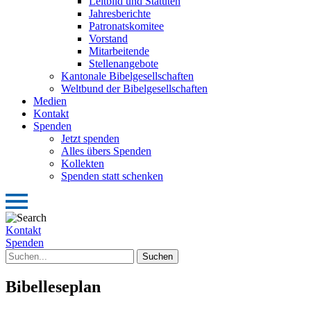
Leitbild und Statuten
Jahresberichte
Patronatskomitee
Vorstand
Mitarbeitende
Stellenangebote
Kantonale Bibelgesellschaften
Weltbund der Bibelgesellschaften
Medien
Kontakt
Spenden
Jetzt spenden
Alles übers Spenden
Kollekten
Spenden statt schenken
Kontakt
Spenden
Bibelleseplan