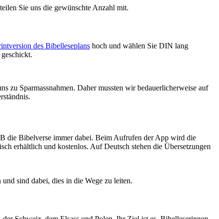
teilen Sie uns die gewünschte Anzahl mit.
rintversion des Bibelleseplans
hoch und wählen Sie DIN lang
geschickt.
 uns zu Sparmassnahmen. Daher mussten wir bedauerlicherweise auf
rständnis.
SB die Bibelverse immer dabei. Beim Aufrufen der App wird die
sch erhältlich und kostenlos. Auf Deutsch stehen die Übersetzungen
nd sind dabei, dies in die Wege zu leiten.
er Schweiz, dem Elsass und Polen. Ihr Ziel ist es, Bibelleserinnen