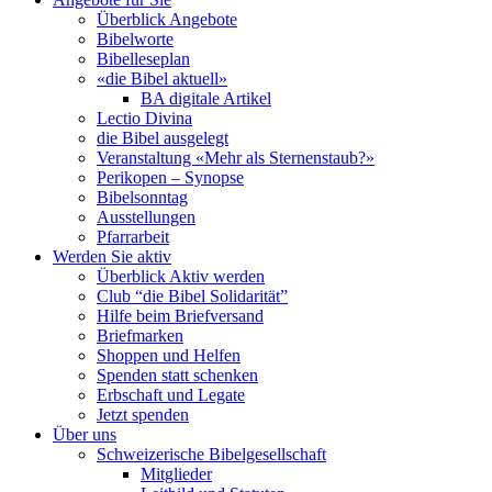
Überblick Angebote
Bibelworte
Bibelleseplan
«die Bibel aktuell»
BA digitale Artikel
Lectio Divina
die Bibel ausgelegt
Veranstaltung «Mehr als Sternenstaub?»
Perikopen – Synopse
Bibelsonntag
Ausstellungen
Pfarrarbeit
Werden Sie aktiv
Überblick Aktiv werden
Club “die Bibel Solidarität”
Hilfe beim Briefversand
Briefmarken
Shoppen und Helfen
Spenden statt schenken
Erbschaft und Legate
Jetzt spenden
Über uns
Schweizerische Bibelgesellschaft
Mitglieder