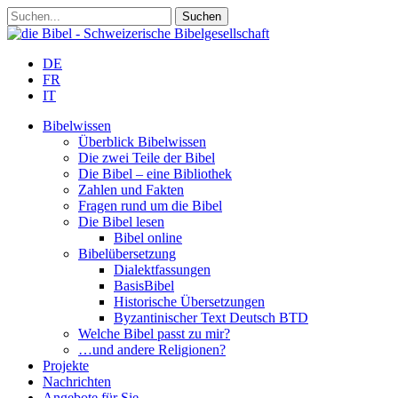
DE
FR
IT
Bibelwissen
Überblick Bibelwissen
Die zwei Teile der Bibel
Die Bibel – eine Bibliothek
Zahlen und Fakten
Fragen rund um die Bibel
Die Bibel lesen
Bibel online
Bibelübersetzung
Dialektfassungen
BasisBibel
Historische Übersetzungen
Byzantinischer Text Deutsch BTD
Welche Bibel passt zu mir?
…und andere Religionen?
Projekte
Nachrichten
Angebote für Sie