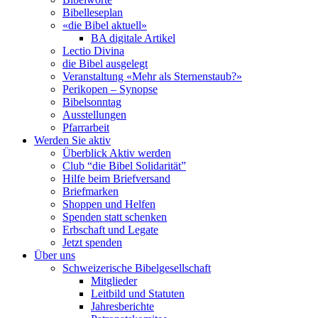
Bibelleseplan
«die Bibel aktuell»
BA digitale Artikel
Lectio Divina
die Bibel ausgelegt
Veranstaltung «Mehr als Sternenstaub?»
Perikopen – Synopse
Bibelsonntag
Ausstellungen
Pfarrarbeit
Werden Sie aktiv
Überblick Aktiv werden
Club “die Bibel Solidarität”
Hilfe beim Briefversand
Briefmarken
Shoppen und Helfen
Spenden statt schenken
Erbschaft und Legate
Jetzt spenden
Über uns
Schweizerische Bibelgesellschaft
Mitglieder
Leitbild und Statuten
Jahresberichte