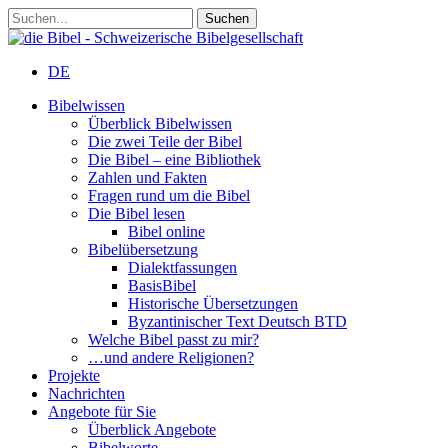
DE
Bibelwissen
Überblick Bibelwissen
Die zwei Teile der Bibel
Die Bibel – eine Bibliothek
Zahlen und Fakten
Fragen rund um die Bibel
Die Bibel lesen
Bibel online
Bibelübersetzung
Dialektfassungen
BasisBibel
Historische Übersetzungen
Byzantinischer Text Deutsch BTD
Welche Bibel passt zu mir?
…und andere Religionen?
Projekte
Nachrichten
Angebote für Sie
Überblick Angebote
Bibelworte