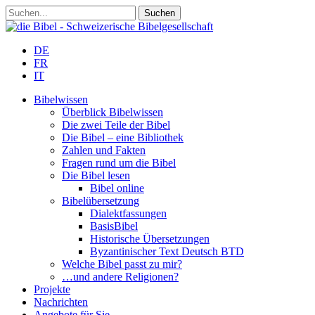
DE
FR
IT
Bibelwissen
Überblick Bibelwissen
Die zwei Teile der Bibel
Die Bibel – eine Bibliothek
Zahlen und Fakten
Fragen rund um die Bibel
Die Bibel lesen
Bibel online
Bibelübersetzung
Dialektfassungen
BasisBibel
Historische Übersetzungen
Byzantinischer Text Deutsch BTD
Welche Bibel passt zu mir?
…und andere Religionen?
Projekte
Nachrichten
Angebote für Sie