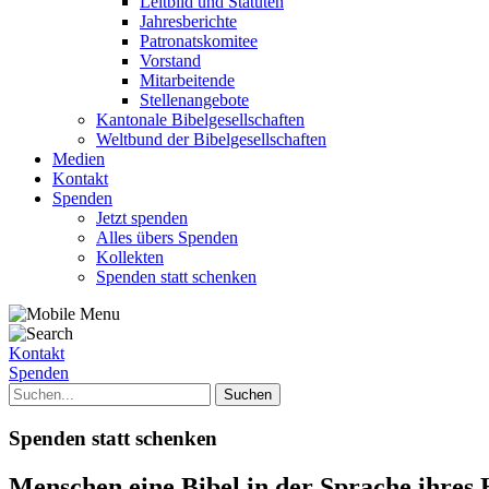
Leitbild und Statuten
Jahresberichte
Patronatskomitee
Vorstand
Mitarbeitende
Stellenangebote
Kantonale Bibelgesellschaften
Weltbund der Bibelgesellschaften
Medien
Kontakt
Spenden
Jetzt spenden
Alles übers Spenden
Kollekten
Spenden statt schenken
Kontakt
Spenden
Spenden statt schenken
Menschen eine Bibel in der Sprache ihres