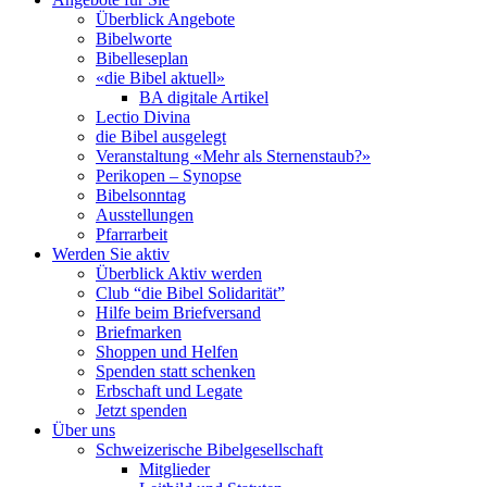
Überblick Angebote
Bibelworte
Bibelleseplan
«die Bibel aktuell»
BA digitale Artikel
Lectio Divina
die Bibel ausgelegt
Veranstaltung «Mehr als Sternenstaub?»
Perikopen – Synopse
Bibelsonntag
Ausstellungen
Pfarrarbeit
Werden Sie aktiv
Überblick Aktiv werden
Club “die Bibel Solidarität”
Hilfe beim Briefversand
Briefmarken
Shoppen und Helfen
Spenden statt schenken
Erbschaft und Legate
Jetzt spenden
Über uns
Schweizerische Bibelgesellschaft
Mitglieder