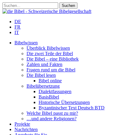
DE
FR
IT
Bibelwissen
Überblick Bibelwissen
Die zwei Teile der Bibel
Die Bibel – eine Bibliothek
Zahlen und Fakten
Fragen rund um die Bibel
Die Bibel lesen
Bibel online
Bibelübersetzung
Dialektfassungen
BasisBibel
Historische Übersetzungen
Byzantinischer Text Deutsch BTD
Welche Bibel passt zu mir?
…und andere Religionen?
Projekte
Nachrichten
Angebote für Sie