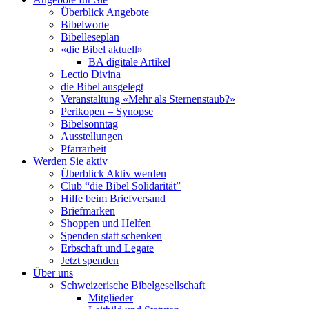
Überblick Angebote
Bibelworte
Bibelleseplan
«die Bibel aktuell»
BA digitale Artikel
Lectio Divina
die Bibel ausgelegt
Veranstaltung «Mehr als Sternenstaub?»
Perikopen – Synopse
Bibelsonntag
Ausstellungen
Pfarrarbeit
Werden Sie aktiv
Überblick Aktiv werden
Club “die Bibel Solidarität”
Hilfe beim Briefversand
Briefmarken
Shoppen und Helfen
Spenden statt schenken
Erbschaft und Legate
Jetzt spenden
Über uns
Schweizerische Bibelgesellschaft
Mitglieder