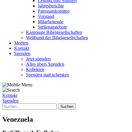
Leitbild und Statuten
Jahresberichte
Patronatskomitee
Vorstand
Mitarbeitende
Stellenangebote
Kantonale Bibelgesellschaften
Weltbund der Bibelgesellschaften
Medien
Kontakt
Spenden
Jetzt spenden
Alles übers Spenden
Kollekten
Spenden statt schenken
Kontakt
Spenden
Venezuela