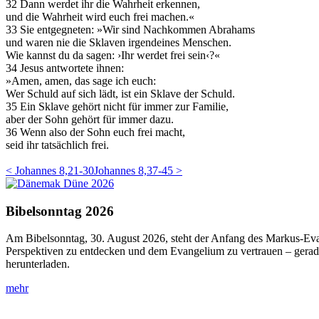
32
Dann werdet ihr die Wahrheit erkennen,
und die Wahrheit wird euch frei machen.«
33
Sie entgegneten: »Wir sind Nachkommen Abrahams
und waren nie die Sklaven irgendeines Menschen.
Wie kannst du da sagen: ›Ihr werdet frei sein‹?«
34
Jesus antwortete ihnen:
»Amen, amen, das sage ich euch:
Wer Schuld auf sich lädt, ist ein Sklave der Schuld.
35
Ein Sklave gehört nicht für immer zur Familie,
aber der Sohn gehört für immer dazu.
36
Wenn also der Sohn euch frei macht,
seid ihr tatsächlich frei.
< Johannes 8,21-30
Johannes 8,37-45 >
Bibelsonntag 2026
Am Bibelsonntag, 30. August 2026, steht der Anfang des Markus-Evan
Perspektiven zu entdecken und dem Evangelium zu vertrauen – gerade
herunterladen.
mehr