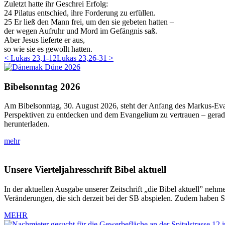
Zuletzt hatte ihr Geschrei Erfolg:
24
Pilatus entschied, ihre Forderung zu erfüllen.
25
Er ließ den Mann frei, um den sie gebeten hatten –
der wegen Aufruhr und Mord im Gefängnis saß.
Aber Jesus lieferte er aus,
so wie sie es gewollt hatten.
< Lukas 23,1-12
Lukas 23,26-31 >
Bibelsonntag 2026
Am Bibelsonntag, 30. August 2026, steht der Anfang des Markus-Evan
Perspektiven zu entdecken und dem Evangelium zu vertrauen – gerade
herunterladen.
mehr
Unsere Vierteljahresschrift Bibel aktuell
In der aktuellen Ausgabe unserer Zeitschrift „die Bibel aktuell” nehm
Veränderungen, die sich derzeit bei der SB abspielen. Zudem haben Si
MEHR