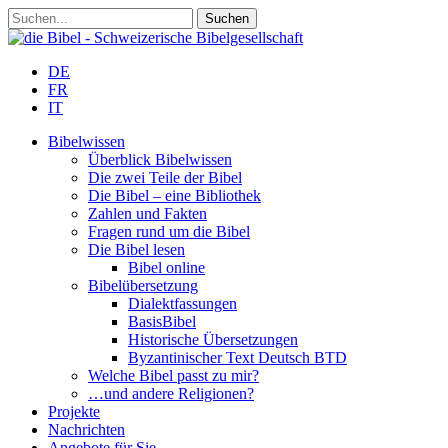
DE
FR
IT
Bibelwissen
Überblick Bibelwissen
Die zwei Teile der Bibel
Die Bibel – eine Bibliothek
Zahlen und Fakten
Fragen rund um die Bibel
Die Bibel lesen
Bibel online
Bibelübersetzung
Dialektfassungen
BasisBibel
Historische Übersetzungen
Byzantinischer Text Deutsch BTD
Welche Bibel passt zu mir?
…und andere Religionen?
Projekte
Nachrichten
Angebote für Sie