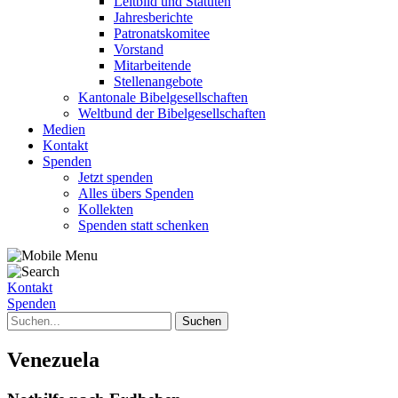
Leitbild und Statuten
Jahresberichte
Patronatskomitee
Vorstand
Mitarbeitende
Stellenangebote
Kantonale Bibelgesellschaften
Weltbund der Bibelgesellschaften
Medien
Kontakt
Spenden
Jetzt spenden
Alles übers Spenden
Kollekten
Spenden statt schenken
Kontakt
Spenden
Venezuela