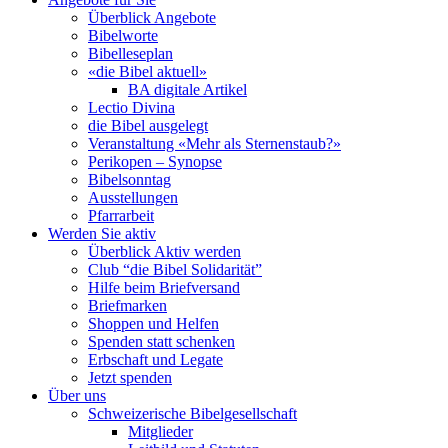
Überblick Angebote
Bibelworte
Bibelleseplan
«die Bibel aktuell»
BA digitale Artikel
Lectio Divina
die Bibel ausgelegt
Veranstaltung «Mehr als Sternenstaub?»
Perikopen – Synopse
Bibelsonntag
Ausstellungen
Pfarrarbeit
Werden Sie aktiv
Überblick Aktiv werden
Club “die Bibel Solidarität”
Hilfe beim Briefversand
Briefmarken
Shoppen und Helfen
Spenden statt schenken
Erbschaft und Legate
Jetzt spenden
Über uns
Schweizerische Bibelgesellschaft
Mitglieder