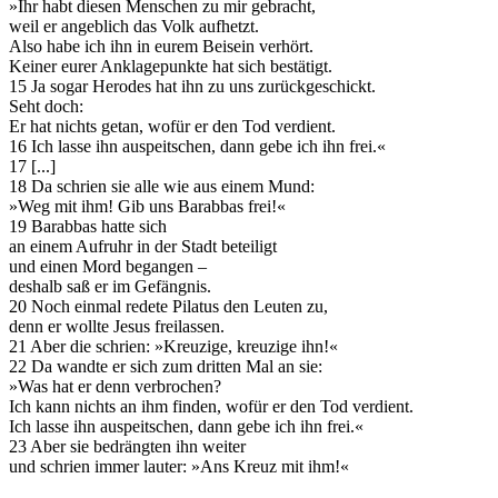
»Ihr habt diesen Menschen zu mir gebracht,
weil er angeblich das Volk aufhetzt.
Also habe ich ihn in eurem Beisein verhört.
Keiner eurer Anklagepunkte hat sich bestätigt.
15
Ja sogar Herodes hat ihn zu uns zurückgeschickt.
Seht doch:
Er hat nichts getan, wofür er den Tod verdient.
16
Ich lasse ihn auspeitschen, dann gebe ich ihn frei.«
17
[...]
18
Da schrien sie alle wie aus einem Mund:
»Weg mit ihm! Gib uns Barabbas frei!«
19
Barabbas hatte sich
an einem Aufruhr in der Stadt beteiligt
und einen Mord begangen –
deshalb saß er im Gefängnis.
20
Noch einmal redete Pilatus den Leuten zu,
denn er wollte Jesus freilassen.
21
Aber die schrien: »Kreuzige, kreuzige ihn!«
22
Da wandte er sich zum dritten Mal an sie:
»Was hat er denn verbrochen?
Ich kann nichts an ihm finden, wofür er den Tod verdient.
Ich lasse ihn auspeitschen, dann gebe ich ihn frei.«
23
Aber sie bedrängten ihn weiter
und schrien immer lauter: »Ans Kreuz mit ihm!«