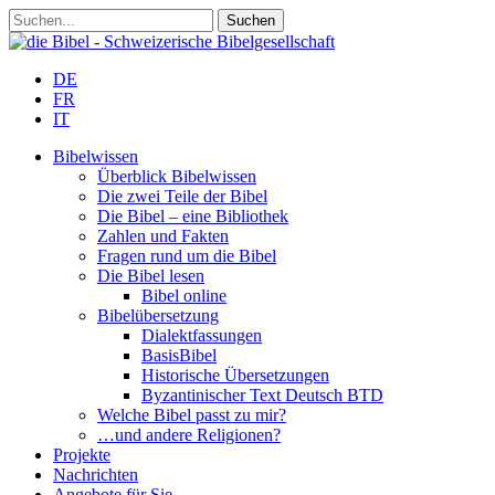
DE
FR
IT
Bibelwissen
Überblick Bibelwissen
Die zwei Teile der Bibel
Die Bibel – eine Bibliothek
Zahlen und Fakten
Fragen rund um die Bibel
Die Bibel lesen
Bibel online
Bibelübersetzung
Dialektfassungen
BasisBibel
Historische Übersetzungen
Byzantinischer Text Deutsch BTD
Welche Bibel passt zu mir?
…und andere Religionen?
Projekte
Nachrichten
Angebote für Sie