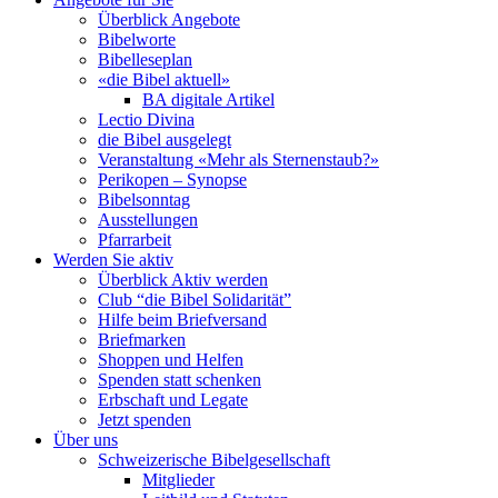
Überblick Angebote
Bibelworte
Bibelleseplan
«die Bibel aktuell»
BA digitale Artikel
Lectio Divina
die Bibel ausgelegt
Veranstaltung «Mehr als Sternenstaub?»
Perikopen – Synopse
Bibelsonntag
Ausstellungen
Pfarrarbeit
Werden Sie aktiv
Überblick Aktiv werden
Club “die Bibel Solidarität”
Hilfe beim Briefversand
Briefmarken
Shoppen und Helfen
Spenden statt schenken
Erbschaft und Legate
Jetzt spenden
Über uns
Schweizerische Bibelgesellschaft
Mitglieder