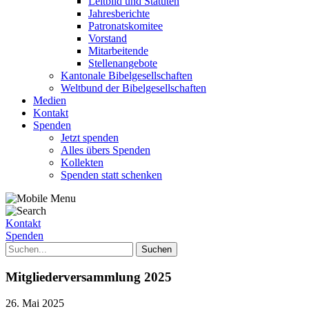
Leitbild und Statuten
Jahresberichte
Patronatskomitee
Vorstand
Mitarbeitende
Stellenangebote
Kantonale Bibelgesellschaften
Weltbund der Bibelgesellschaften
Medien
Kontakt
Spenden
Jetzt spenden
Alles übers Spenden
Kollekten
Spenden statt schenken
Kontakt
Spenden
Mitgliederversammlung 2025
26. Mai 2025