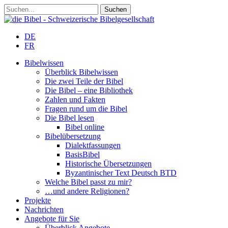
DE
FR
Bibelwissen
Überblick Bibelwissen
Die zwei Teile der Bibel
Die Bibel – eine Bibliothek
Zahlen und Fakten
Fragen rund um die Bibel
Die Bibel lesen
Bibel online
Bibelübersetzung
Dialektfassungen
BasisBibel
Historische Übersetzungen
Byzantinischer Text Deutsch BTD
Welche Bibel passt zu mir?
…und andere Religionen?
Projekte
Nachrichten
Angebote für Sie
Überblick Angebote