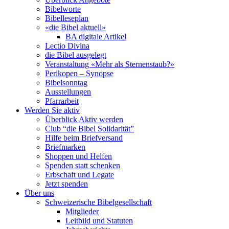
Bibelworte
Bibelleseplan
«die Bibel aktuell»
BA digitale Artikel
Lectio Divina
die Bibel ausgelegt
Veranstaltung «Mehr als Sternenstaub?»
Perikopen – Synopse
Bibelsonntag
Ausstellungen
Pfarrarbeit
Werden Sie aktiv
Überblick Aktiv werden
Club “die Bibel Solidarität”
Hilfe beim Briefversand
Briefmarken
Shoppen und Helfen
Spenden statt schenken
Erbschaft und Legate
Jetzt spenden
Über uns
Schweizerische Bibelgesellschaft
Mitglieder
Leitbild und Statuten