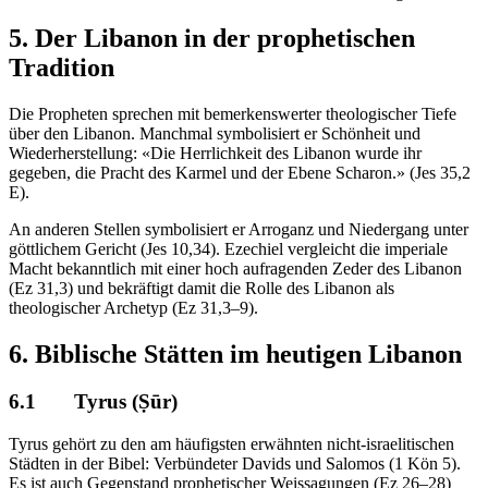
5. Der Libanon in der prophetischen
Tradition
Die Propheten sprechen mit bemerkenswerter theologischer Tiefe
über den Libanon. Manchmal symbolisiert er Schönheit und
Wiederherstellung: «Die Herrlichkeit des Libanon wurde ihr
gegeben, die Pracht des Karmel und der Ebene Scharon.» (Jes 35,2
E).
An anderen Stellen symbolisiert er Arroganz und Niedergang unter
göttlichem Gericht (Jes 10,34). Ezechiel vergleicht die imperiale
Macht bekanntlich mit einer hoch aufragenden Zeder des Libanon
(Ez 31,3) und bekräftigt damit die Rolle des Libanon als
theologischer Archetyp (Ez 31,3–9).
6.
Biblische Stätten im heutigen Libanon
6.1
Tyrus (Ṣūr)
Tyrus gehört zu den am häufigsten erwähnten nicht-israelitischen
Städten in der Bibel: Verbündeter Davids und Salomos (1 Kön 5).
Es ist auch Gegenstand prophetischer Weissagungen (Ez 26–28)