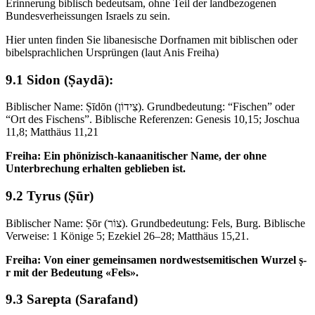
Erinnerung biblisch bedeutsam, ohne Teil der landbezogenen
Bundesverheissungen Israels zu sein.
Hier unten finden Sie libanesische Dorfnamen mit biblischen oder
bibelsprachlichen Ursprüngen (laut Anis Freiha)
9.1 Sidon (Ṣaydā):
Biblischer Name: Ṣīdōn (צִידוֹן). Grundbedeutung: “Fischen” oder
“Ort des Fischens”. Biblische Referenzen: Genesis 10,15; Joschua
11,8; Matthäus 11,21
Freiha: Ein phönizisch-kanaanitischer Name, der ohne
Unterbrechung erhalten geblieben ist.
9.2 Tyrus (Ṣūr)
Biblischer Name: Ṣōr (צוֹר). Grundbedeutung: Fels, Burg. Biblische
Verweise: 1 Könige 5; Ezekiel 26–28; Matthäus 15,21.
Freiha: Von einer gemeinsamen nordwestsemitischen Wurzel ṣ-
r mit der Bedeutung «Fels».
9.3 Sarepta (Sarafand)