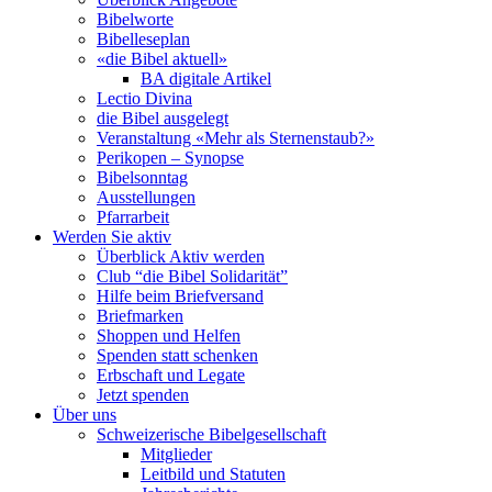
Bibelworte
Bibelleseplan
«die Bibel aktuell»
BA digitale Artikel
Lectio Divina
die Bibel ausgelegt
Veranstaltung «Mehr als Sternenstaub?»
Perikopen – Synopse
Bibelsonntag
Ausstellungen
Pfarrarbeit
Werden Sie aktiv
Überblick Aktiv werden
Club “die Bibel Solidarität”
Hilfe beim Briefversand
Briefmarken
Shoppen und Helfen
Spenden statt schenken
Erbschaft und Legate
Jetzt spenden
Über uns
Schweizerische Bibelgesellschaft
Mitglieder
Leitbild und Statuten