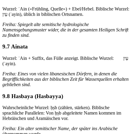
Wurzel: ʿAin («Frühling, Quelle») + Ebel/Hebel. Biblische Wurzel:
עַיִן (ʿayin), üblich in biblischen Ortsnamen.
Freiha: Spiegelt alte semitische hydrologische
Namensgebungsmuster wider, die in der gesamten Heiligen Schrift
zu finden sind.
9.7 Ainata
Wurzel: ʿAin + Suffix, das Fülle anzeigt. Biblische Wurzel: עַיִן
(ʿayin).
Freiha: Eines von vielen libanesischen Dörfern, in denen die
Begrifflichkeiten aus der biblischen Zeit für Wasserquellen erhalten
geblieben sind.
9.8 Hasbaya (Hasbayya)
Wahrscheinliche Wurzel: ḥṣb (zählen, stärken). Biblische
sprachliche Parallelen: Von ḥṣb abgeleitete Namen kommen im
Hebräischen und Aramäischen vor.
Freiha: Ein alter semitischer Name, der später ins Arabische
übernommen wurde.