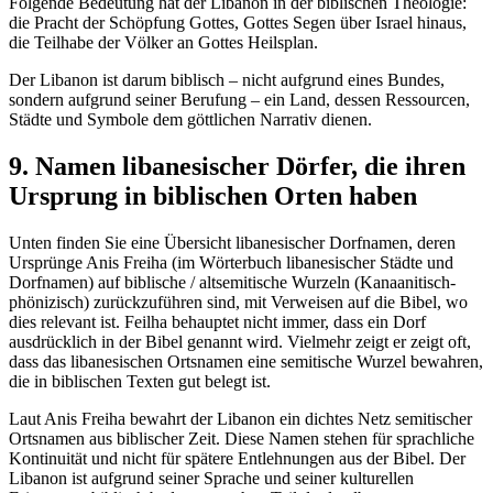
Folgende Bedeutung hat der Libanon in der biblischen Theologie:
die Pracht der Schöpfung Gottes, Gottes Segen über Israel hinaus,
die Teilhabe der Völker an Gottes Heilsplan.
Der Libanon ist darum biblisch – nicht aufgrund eines Bundes,
sondern aufgrund seiner Berufung – ein Land, dessen Ressourcen,
Städte und Symbole dem göttlichen Narrativ dienen.
9. Namen libanesischer Dörfer, die ihren
Ursprung in biblischen Orten haben
Unten finden Sie eine Übersicht libanesischer Dorfnamen, deren
Ursprünge Anis Freiha (im Wörterbuch libanesischer Städte und
Dorfnamen) auf biblische / altsemitische Wurzeln (Kanaanitisch-
phönizisch) zurückzuführen sind, mit Verweisen auf die Bibel, wo
dies relevant ist. Feilha behauptet nicht immer, dass ein Dorf
ausdrücklich in der Bibel genannt wird. Vielmehr zeigt er zeigt oft,
dass das libanesischen Ortsnamen eine semitische Wurzel bewahren,
die in biblischen Texten gut belegt ist.
Laut Anis Freiha bewahrt der Libanon ein dichtes Netz semitischer
Ortsnamen aus biblischer Zeit. Diese Namen stehen für sprachliche
Kontinuität und nicht für spätere Entlehnungen aus der Bibel.
Der
Libanon ist aufgrund seiner Sprache und seiner kulturellen