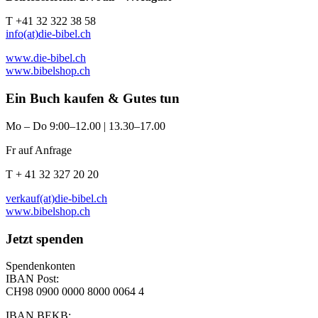
T +41 32 322 38 58
info(at)die-bibel.ch
www.die-bibel.ch
www.bibelshop.ch
Ein Buch kaufen & Gutes tun
Mo – Do 9:00–12.00 | 13.30–17.00
Fr auf Anfrage
T + 41 32 327 20 20
verkauf(at)die-bibel.ch
www.bibelshop.ch
Jetzt spenden
Spendenkonten
IBAN Post:
CH98 0900 0000 8000 0064 4
IBAN BEKB: