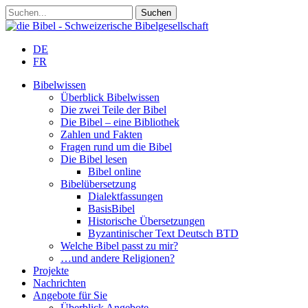
DE
FR
Bibelwissen
Überblick Bibelwissen
Die zwei Teile der Bibel
Die Bibel – eine Bibliothek
Zahlen und Fakten
Fragen rund um die Bibel
Die Bibel lesen
Bibel online
Bibelübersetzung
Dialektfassungen
BasisBibel
Historische Übersetzungen
Byzantinischer Text Deutsch BTD
Welche Bibel passt zu mir?
…und andere Religionen?
Projekte
Nachrichten
Angebote für Sie
Überblick Angebote