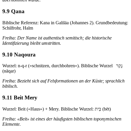
9.9 Qana
Biblische Referenz: Kana in Galiläa (Johannes 2). Grundbedeutung:
Schilfrohr, Halm
Freiha: Der Name ist authentisch semitisch; die historische
Identifizierung bleibt umstritten.
9.10 Naqoura
Wurzel: n-q-r («schnitzen, durchbohren»). Biblische Wurzel נָקַר
(nāqar)
Freiha: Bezieht sich auf Felsformationen an der Küste; sprachlich
biblisch.
9.11 Beit Mery
Wurzel: Beit («Haus») + Mery. Biblische Wurzel: בֵּית (bēt)
Freiha: «Beit» ist eines der häufigsten biblischen toponymischen
Elemente.