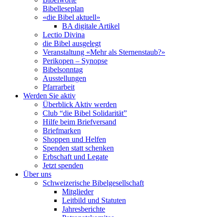
Bibelleseplan
«die Bibel aktuell»
BA digitale Artikel
Lectio Divina
die Bibel ausgelegt
Veranstaltung «Mehr als Sternenstaub?»
Perikopen – Synopse
Bibelsonntag
Ausstellungen
Pfarrarbeit
Werden Sie aktiv
Überblick Aktiv werden
Club “die Bibel Solidarität”
Hilfe beim Briefversand
Briefmarken
Shoppen und Helfen
Spenden statt schenken
Erbschaft und Legate
Jetzt spenden
Über uns
Schweizerische Bibelgesellschaft
Mitglieder
Leitbild und Statuten
Jahresberichte