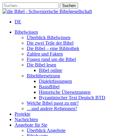
DE
Bibelwissen
Überblick Bibelwissen
Die zwei Teile der Bibel
Die Bibel – eine Bibliothek
Zahlen und Fakten
Fragen rund um die Bibel
Die Bibel lesen
Bibel online
Bibelübersetzung
Dialektfassungen
BasisBibel
Historische Übersetzungen
Byzantinischer Text Deutsch BTD
Welche Bibel passt zu mir?
…und andere Religionen?
Projekte
Nachrichten
Angebote für Sie
Überblick Angebote
Bibelworte