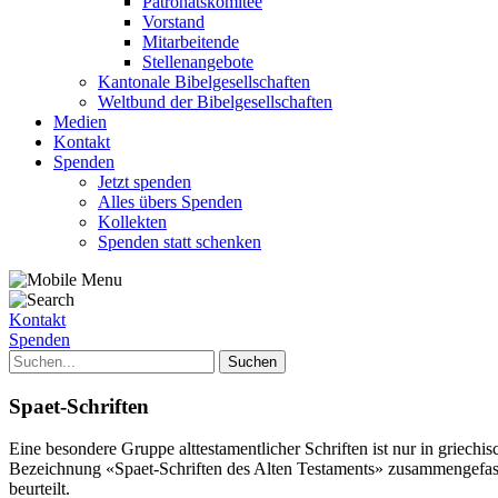
Patronatskomitee
Vorstand
Mitarbeitende
Stellenangebote
Kantonale Bibelgesellschaften
Weltbund der Bibelgesellschaften
Medien
Kontakt
Spenden
Jetzt spenden
Alles übers Spenden
Kollekten
Spenden statt schenken
Kontakt
Spenden
Spaet-Schriften
Eine besondere Gruppe alttestamentlicher Schriften ist nur in griechi
Bezeichnung «Spaet-Schriften des Alten Testaments» zusammengefasst
beurteilt.