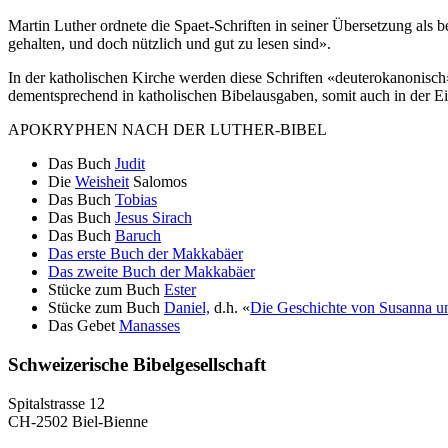
Martin Luther ordnete die Spaet-Schriften in seiner Übersetzung als
gehalten, und doch nützlich und gut zu lesen sind».
In der katholischen Kirche werden diese Schriften «deuterokanonisch» 
dementsprechend in katholischen Bibelausgaben, somit auch in der Einh
APOKRYPHEN NACH DER LUTHER-BIBEL
Das Buch
Judit
Die
Weisheit
Salomos
Das Buch
Tobias
Das Buch
Jesus Sirach
Das Buch
Baruch
Das erste Buch der Makkabäer
Das zweite Buch der Makkabäer
Stücke zum Buch
Ester
Stücke zum Buch
Daniel,
d.h. «
Die Geschichte von Susanna u
Das Gebet
Manasses
Schweizerische Bibelgesellschaft
Spitalstrasse 12
CH-2502 Biel-Bienne