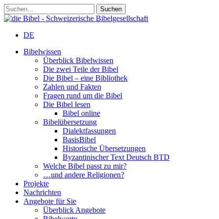
DE
Bibelwissen
Überblick Bibelwissen
Die zwei Teile der Bibel
Die Bibel – eine Bibliothek
Zahlen und Fakten
Fragen rund um die Bibel
Die Bibel lesen
Bibel online
Bibelübersetzung
Dialektfassungen
BasisBibel
Historische Übersetzungen
Byzantinischer Text Deutsch BTD
Welche Bibel passt zu mir?
…und andere Religionen?
Projekte
Nachrichten
Angebote für Sie
Überblick Angebote
Bibelworte