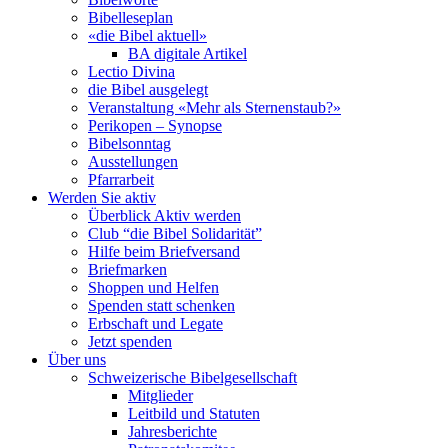
Bibelleseplan
«die Bibel aktuell»
BA digitale Artikel
Lectio Divina
die Bibel ausgelegt
Veranstaltung «Mehr als Sternenstaub?»
Perikopen – Synopse
Bibelsonntag
Ausstellungen
Pfarrarbeit
Werden Sie aktiv
Überblick Aktiv werden
Club “die Bibel Solidarität”
Hilfe beim Briefversand
Briefmarken
Shoppen und Helfen
Spenden statt schenken
Erbschaft und Legate
Jetzt spenden
Über uns
Schweizerische Bibelgesellschaft
Mitglieder
Leitbild und Statuten
Jahresberichte